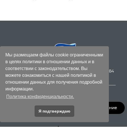
Мы размещаем файлы cookie ограниченными
в целях политики в отношении данных и в
Titiz Plastik делает вашу жизнь проще, предлагая
соответствии с законодательством. Вы
полезные для здоровья продукты по всему дому с 1984
можете ознакомиться с нашей политикой в ​​
года!
отношении данных для получения подробной
информации.
Политика конфиденциальности.
Запросить предложение
Я подтверждаю
Titiz Group 2025. Все права защищены.